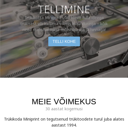
TELLIMINE
Trükikotta Miniprint võib klient tulla ideega
trükisest või ka oma valmis kujundusega – kõik
need realiseeritakse mõistliku aja ja hinnaga!
TELLI KOHE
MEIE VÕIMEKUS
30 aastat kogemusi
Trükikoda Miniprint on tegutsenud trükitoodete turul juba alates
aastast 1994.