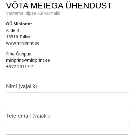
VÕTA MEIEGA ÜHENDUST
Vastame niipea kui võimalik
OÜ Miniprint
Kilde 3
13516 Tallinn
www.miniprint.ee
Riho Õunpuu
miniprint@miniprint.ee
+372 5011741
Nimi (vajalik)
Teie email (vajalik)