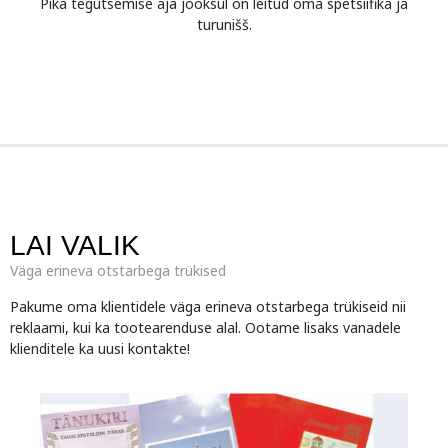
Pika tegutsemise aja jooksul on leitud oma spetsiifika ja
turunišš.
LAI VALIK
Väga erineva otstarbega trükised
Pakume oma klientidele väga erineva otstarbega trükiseid nii
reklaami, kui ka tootearenduse alal. Ootame lisaks vanadele
klienditele ka uusi kontakte!